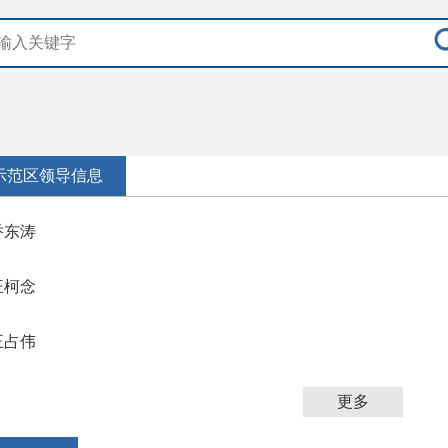
示范区领导信息
乔东涛
汪柯念
王占伟
更多