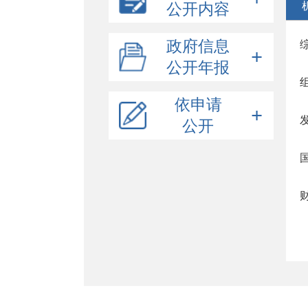
公开内容
组织结构
政府信息
政策解读
公开年报
示范区领导信息
公示公告
机构职能
2025年政府信息公开年度报告
依申请
财政公开
2024年政府信息公开年度报告
公开
政府集中采购
政府预决算
2023年政府信息公开年度报告
招考录用
表格下载
部门预决算
项目目录及标准
2022年政府信息公开年度报告
重点领域公开
网上申请
项目实施情况
公共资源交易
稳岗就业
收费项目
养老服务
规划信息
社会救助
会议报告
生态环境
建议提案
义务教育
行政许可/其他对外管理服务