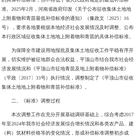
准。
2025年2月，河南省政府印发《关于公布征收集体土地地
上附着物和青苗最低补偿标准的通知》（豫政文〔2025〕16
号），要求各地要根据本地经济社会发展情况及时调整、公布
本行政区域征收集体土地地上附着物和青苗的具体补偿标准。
为保障全市建设用地报批及集体土地征收工作平稳有序开
展，切实维护被征地群众合法权益，平顶山市结合
我市
社会经
济发展情况和《平顶山市征地青苗及地上附着物补偿标准》
（平政〔2017〕33号）执行情况，
调整制定了《
平顶山市征收
集体土地地上附着物和青苗补偿标准
》
。
二
、
《
标准
》
调整过程
本
次
调整
工作在
充分开展基础调研
基础上
，综合考虑
2017
年至2024年我市社会经济发展综合增长情况和
各类农产品、建
（构）筑材料价格
等的变化
情况，
形成补偿标准调整初步成