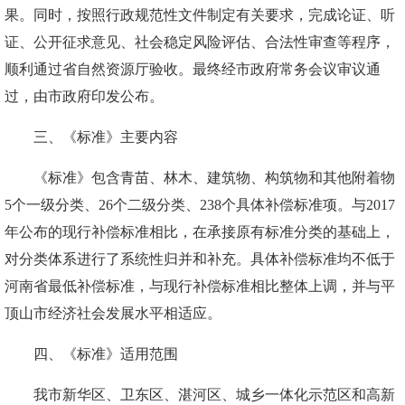
果。同时，
按照行政规范性文件制定有关要求，完成论证、听
证、公开征求意见、社会稳定风险评估、合法性审查等程序，
顺利通过省自然资源厅验收。
最终
经
市政府常务会议
审议通
过，由市政府印发公布。
三
、
《
标准
》
主要内容
《标准》
包含
青苗、林木、建筑物
、
构筑物
和其他附着物
5个一级分
类、
26
个
二级分类
、
238
个
具体
补偿标准
项。与2017
年公布的现行补偿标准相比，在承接原有标准分类的基础上，
对分类体系进行了系统性归并和补充。具体补偿标准均不低于
河南省最低补偿标准，与现行补偿
标准
相比整体上调，并与平
顶山市经济社会发展水平相适应
。
四
、
《
标准
》
适用范围
我市新华区、卫东区、湛河区、城乡一体化示范区和高新