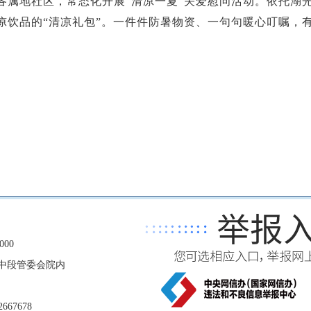
各属地社区，常态化开展
“清凉一夏”关爱慰问活动。依托湖光
凉饮品的“清凉礼包”。一件件防暑物资、一句句暖心叮嘱，
00
中段管委会院内
67678