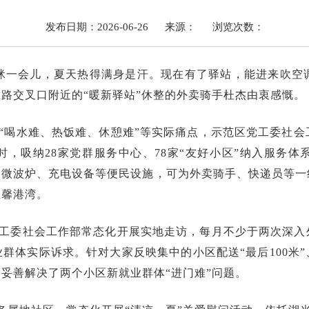
发布日期：2026-06-26
来源：
浏览次数：
眯一会儿，夏天热得满身是汗。现在有了驿站，能进来吹空调
路交叉口附近的“暖新驿站”休整的外卖骑手杜杰由衷感慨。
“喝水难、热饭难、休憩难”等实际痛点，示范区党工委社会
时，吸纳28家党群服务中心、78家“友好小区”纳入服务
水机、微波炉、充电设备等便民设施，可为外卖骑手、快递员等
温馨港湾。
工委社会工作部常态化开展实地走访，每月不少于两次深入
业群体实际诉求。针对大家反映集中的小区配送
“最后100
妥善解决了两个小区新就业群体“进门难”问题。