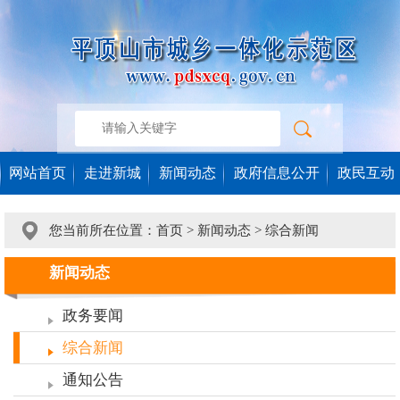
网站首页
走进新城
新闻动态
政府信息公开
政民互动
您当前所在位置：
首页
>
新闻动态
>
综合新闻
新闻动态
政务要闻
综合新闻
通知公告