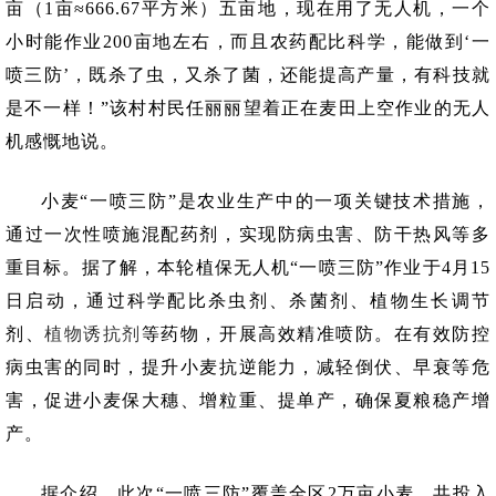
亩（1亩≈666.67平方米）五亩地，现在用了无人机，一个
小时能作业200亩地左右，而且农药配比科学，能做到‘一
喷三防’，既杀了虫，又杀了菌，还能提高产量，有科技就
是不一样！”该村村民任丽丽望着正在麦田上空作业的无人
机感慨地说。
小麦“一喷三防”是农业生产中的一项关键技术措施，
通过一次性喷施混配药剂，实现防病虫害、防干热风等多
重目标。据了解，本轮植保无人机“一喷三防”作业于4月15
日启动，通过科学配比杀虫剂、杀菌剂、植物生长调节
剂、
植物诱抗剂
等药物，开展高效精准喷防。在有效防控
病虫害的同时，提升小麦抗逆能力，减轻倒伏、早衰等危
害，促进小麦保大穗、增粒重、提单产，确保夏粮稳产增
产。
据介绍，此次“一喷三防”覆盖全区2万亩小麦，共投入