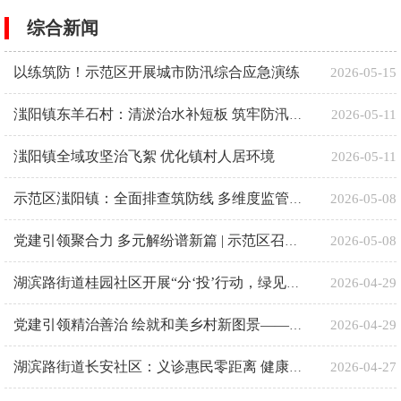
综合新闻
以练筑防！示范区开展城市防汛综合应急演练
2026-05-15
2026-05-11
滍阳镇东羊石村：清淤治水补短板 筑牢防汛“安全堤”
滍阳镇全域攻坚治飞絮 优化镇村人居环境
2026-05-11
2026-05-08
示范区滍阳镇：全面排查筑防线 多维度监管守安全
2026-05-08
党建引领聚合力 多元解纷谱新篇 | 示范区召开争议预防与协商调解机制创新试点推进会
2026-04-29
湖滨路街道桂园社区开展“分‘投’行动，绿见未来”垃圾分类启蒙活动
2026-04-29
党建引领精治善治 绘就和美乡村新图景——滍阳镇创新基层治理模式赋能乡村振兴纪实
2026-04-27
湖滨路街道长安社区：义诊惠民零距离 健康服务暖民心