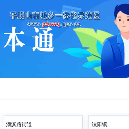
湖滨路街道
滍阳镇