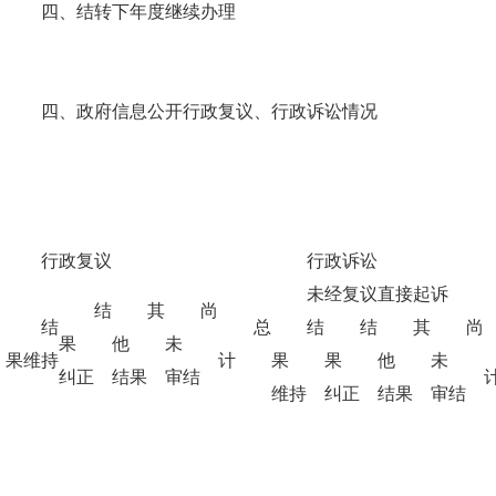
四、结转下年度继续办理
四、政府信息公开行政复议、行政诉讼情况
行政复议
行政诉讼
未经复议直接起诉
结
其
尚
结
总
结
结
其
尚
果
他
未
果维持
计
果
果
他
未
纠正
结果
审结
维持
纠正
结果
审结