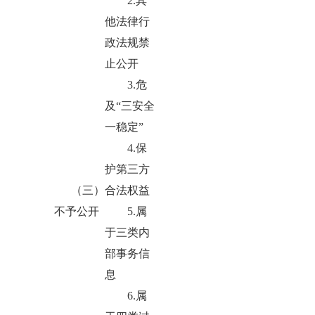
2.其
他法律行
政法规禁
止公开
3.危
及“三安全
一稳定”
4.保
护第三方
（三）
合法权益
不予公开
5.属
于三类内
部事务信
息
6.属