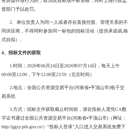
有弄虚作假行为的，取消其投标或中标资格，同时上报行政监
督部门予以处罚。
2
、
单位负责人为同一人或者存在直接控股、管理关系的不
同供应商，不得同时参加同一
标
包的
招标
活动（提供承诺函
,
格
式自拟）。
4、招标文件的获取
1.时间：202
6
年
06
月
24
日至
202
6
年
07
月
14
日，每天上午
00:00至12:00，下午12:00至23:59（北京时间）
2.地点：全国公共资源交易平台(河南省▪平顶山市)电子交
易系统
3.方式：招标文件获取截止时间前，潜在投标人需凭CA数
字证书通过全国公共资源交易平台(河南省▪平顶山市)（网址：
http://ggzy.pds.gov.cn/）“投标人登录”入口进入交易系统免费下