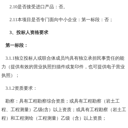
2.
10
是否接受进口产品：否。
2.1
1
本项目是否专门面向中小企业：
第一标段：否；
3、投标人资格要求
第
一标段：
3.1.1
独立投标人或联合体成员均
具有独立承担民事责任的能
力（提供有效的营业执照扫描件或复印件，也可提供电子营业
执照）；
3
.1.2
资质要求：
勘察：
具有
工程勘察综合资质
；
或
具有工程勘察
（
岩土工
程
、
工程测量
）乙级
(含）
以上资质；
或
具有工程勘察
（
岩土工
程
）
和工程测绘
（
工程测量
）
乙级
（含）
以上资质
；