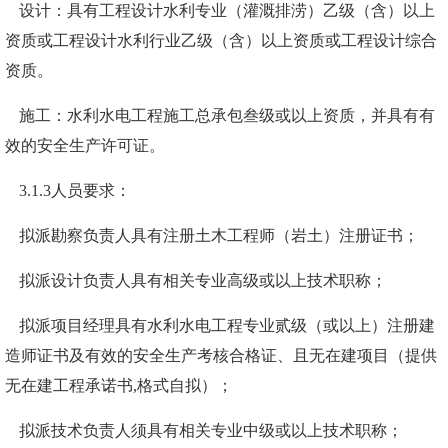
设计：
具有
工程设计水利专业（灌溉排涝）乙级（含）以上
资质或工程设计水利行业乙级（含）以上资质或工程设计综合
资质。
施工：
水利水电
工程施工总承包
叁
级
或
以上
资质，并具有有
效的安全生产许可证
。
3
.1.3
人员要求：
拟派勘察负责人具有注册土木工程师（岩土）注册证书
；
拟派
设计负责人具有相关专业高级
或
以上技术职称
；
拟派项目经理具有水利水电工程专业
贰
级
（
或以上
）
注册建
造师证书及有效的安全生产考核合格证、且无在建项目（提供
无在建工程承诺书
,格式自拟）；
拟派技术负责人须具有相关专业中级
或
以上技术职称
；