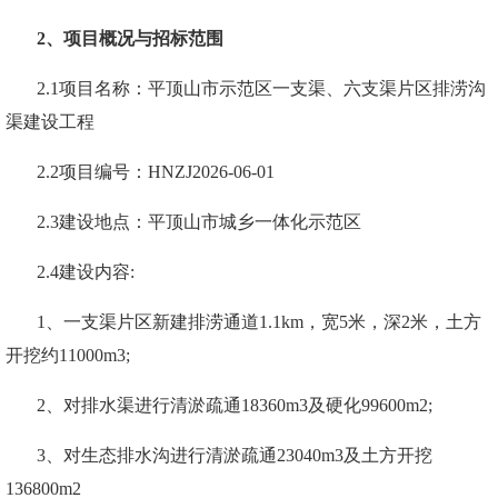
2、项目概况与招标范围
2.1
项目名称：
平顶山市示范区一支渠、六支渠片区排涝沟
渠建设工程
2.2项目编号：HNZJ202
6
-
06
-01
2.3建设地点：
平顶山市
城乡一体化
示范区
2.
4
建设内容
:
1、
一支渠片区新建排涝通道
1.1km，宽5米，深2米，土方
开挖约11000m
3
;
2、
对排水渠进行清淤疏通
18360m3及硬化99600m2;
3、
对生态排水沟进行清淤疏通
23040m
3
及土方开挖
136800m
2