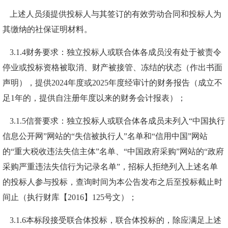
上述人员须提供
投标人与其签订的有效劳动合同
和
投标人为
其缴纳的
社保
证明材料
。
3
.
1
.4
财务要求：
独立投标人或联合体各成员
没有处于被责令
停业或投标资格被取
消、财产被接管、冻结的状态（作出书面
声明），
提供
202
4
年度
或
2025年度
经
审计的财务报告
（成立不
足
1年的，提供自注册年度以来的财务会计报表）；
3
.
1
.5
信誉要求：
独立投标人或联合体各成员未列入
“中国执行
信息公开网”网站的“失信被执行人”名单和“信用中国”网站
的“
重大税收违法失信主体
”名单、“中国政府采购”网站的“政府
采购严重违法失信行为记录名单”，招标人拒绝列入上述名单
的投标人参与投标，查询时间为本公告发布之后至投标截止时
间止（执行财库【
2016
】
125
号文）；
3
.
1
.6
本标段接受联合体投标，联合体投标的，除应满足上述