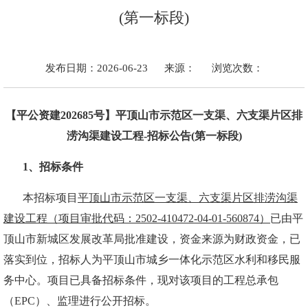
(第一标段)
发布日期：2026-06-23
来源：
浏览次数：
【平公资建
202
685
号】
平顶山市示范区一支渠、六支渠片区排
涝沟渠建设工程
-
招标公告
(
第一标段
)
1、招标条件
本招标项目
平顶山市示范区一支渠、六支渠片区排涝沟渠
建设工程（项目审批代码：
2502-410472-04-01-560874）
已由平
顶山市新城区发展改革局批准建设，资金来源为
财政
资金
，已
落实到位，
招标人为
平顶山市城乡一体化示范区水利和移民服
务中心
。项目已具备招标条件，现对该项目
的
工程总承包
（
EPC）
、监理进行公开招标。