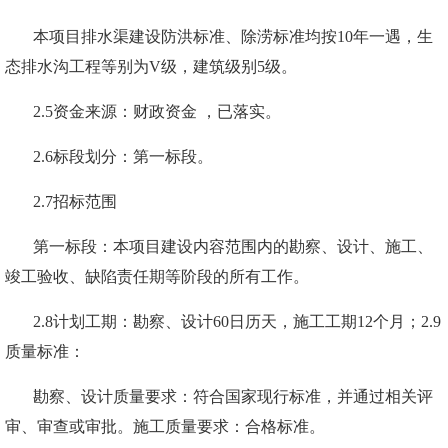
本项目排水渠建设防洪标准、除涝标准均按
10年一遇，生
态排水沟工程等别为V级，建筑级别5级。
2.
5
资金来源：
财
政
资金
，
已落实
。
2.
6
标段划分：
第一标段
。
2.
7
招标范围
第
一标段：本项目建设
内容范围
内的
勘察
、
设计
、
施工
、
竣工验收
、
缺陷责任期等阶段的所有工作。
2.
8计划工期
：
勘察、设计
6
0日历天，施工工期
12
个月；
2.
9
质量
标准
：
勘察
、
设计质量要求：
符合国家现行标准
，
并通过相关评
审、审查或审批。
施工质量
要求：
合格标准。